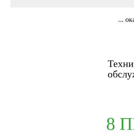
... о
Техни
обслу
8 