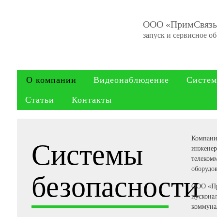
ООО «ПримСвяз
запуск и сервисное о
О компании
Видеонаблюдение
Систем
Статьи
Контакты
Компани
Системы
инженер
телеком
оборудо
безопасности
ООО «Пр
пускона
коммуна